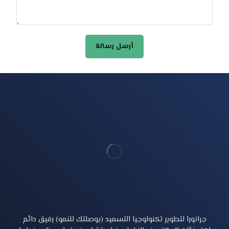
جرانورا لتطوير تكنولوجيا التسميد (بوصلتك للنمو) رفيق دائم